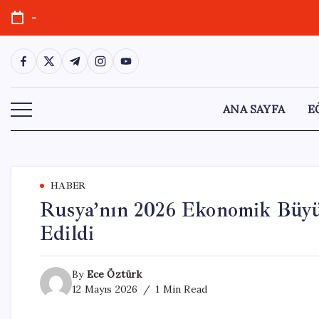
Skip
-
to
content
https://www.facebook.com/
https://twitter.com/
https://t.me/
https://www.instagram.com/
https://youtube.com/
ANA SAYFA
E
HABER
Rusya’nın 2026 Ekonomik Büyü
Edildi
By
Ece Öztürk
12 Mayıs 2026
1 Min Read