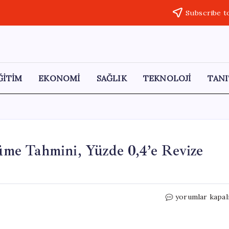
Subscribe t
ĞİTİM
EKONOMİ
SAĞLIK
TEKNOLOJİ
TANI
me Tahmini, Yüzde 0,4’e Revize
Rusya’nın
yorumlar kapal
2026
Ekonomik
Büyüme