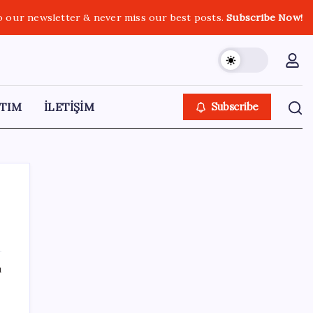
o our newsletter & never miss our best posts.
Subscribe Now!
TIM
İLETİŞİM
Subscribe
SON YAZILAR
ı
Huawei Mate 80 için 16GB RAM ve 1TB
Model Duyuruldu