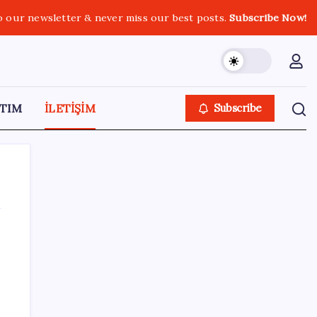
o our newsletter & never miss our best posts.
Subscribe Now!
TIM
İLETİŞİM
Subscribe
SON YAZILAR
Huawei Mate 80 için 16GB RAM ve 1TB
Model Duyuruldu
Özgür Özel’den Le Monde’a çarpıcı yazı: