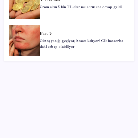
Gram altın 5 bin TL olur mu sorusuna cevap geldi
Next
Güneş yanığı geçiyor, hasarı kalıyor! Cilt kanserine
dahi sebep olabiliyor
SON YAZILAR
Huawei Mate 80 için 16GB RAM ve 1TB Model