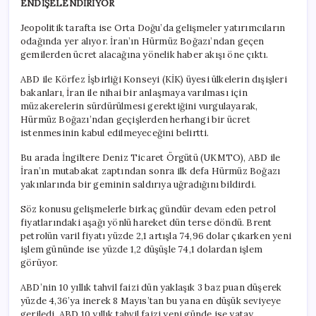
ENDİŞELENDİRİYOR
Jeopolitik tarafta ise Orta Doğu’da gelişmeler yatırımcıların
odağında yer alıyor. İran’ın Hürmüz Boğazı’ndan geçen
gemilerden ücret alacağına yönelik haber akışı öne çıktı.
ABD ile Körfez İşbirliği Konseyi (KİK) üyesi ülkelerin dışişleri
bakanları, İran ile nihai bir anlaşmaya varılması için
müzakerelerin sürdürülmesi gerektiğini vurgulayarak,
Hürmüz Boğazı’ndan geçişlerden herhangi bir ücret
istenmesinin kabul edilmeyeceğini belirtti.
Bu arada İngiltere Deniz Ticaret Örgütü (UKMTO), ABD ile
İran’ın mutabakat zaptından sonra ilk defa Hürmüz Boğazı
yakınlarında bir geminin saldırıya uğradığını bildirdi.
Söz konusu gelişmelerle birkaç gündür devam eden petrol
fiyatlarındaki aşağı yönlü hareket dün terse döndü. Brent
petrolün varil fiyatı yüzde 2,1 artışla 74,96 dolar çıkarken yeni
işlem gününde ise yüzde 1,2 düşüşle 74,1 dolardan işlem
görüyor.
ABD’nin 10 yıllık tahvil faizi dün yaklaşık 3 baz puan düşerek
yüzde 4,36’ya inerek 8 Mayıs’tan bu yana en düşük seviyeye
geriledi. ABD 10 yıllık tahvil faizi yeni günde ise yatay