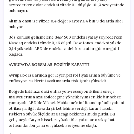
seyrederken dolar endeksi yüzde 0,1 düşüşle 101,3 seviyesinde
bulunuyor.
Altının onsu ise yüzde 0,4 değer kaybıyla 4 bin 9 dolarda alıcı
buluyor.
Söz konusu gelişmelerle S&P 500 endeksi yatay seyrederken
Nasdaq endeksi yüzde 0,46 düştü. Dow Jones endeksi yüzde
0,14 yükseldi. ABD’de endeks vadeli kontratlar güne negatif
başladı.
AVRUPA’DA BORSALAR POZİTİF KAPATTI
Avrupa borsalarında gerileyen petrol fiyatlarının büyüme ve
enflasyon risklerini azaltmasıyla risk iştahı yükseldi.
Bölgede halihazırdaki enflasyon-resesyon ikilemi enerji
maliyetlerinin azalabileceğine yönelik iyimserlikle bir nebze
yumuşadı. ABD’de Yüksek Mahkeme’nin “Roundup” adlı yabani
ot ilacıyla ilgili davada şirket lehine verdiği karar, hukuki
risklerin büyük ölçüde azalacağı beklentisini doğurdu. Bu
gelişmeyle Bayer hisseleri yüzde 19’a yakın artarak şubat
ortasından bu yana en yüksek seviyesine ulaştı.