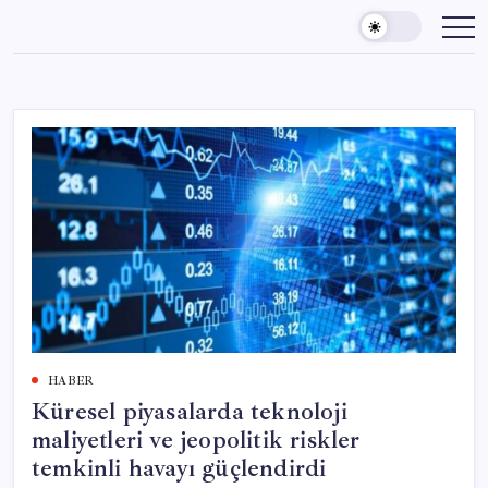
Skip
to
content
HABER
Küresel piyasalarda teknoloji
maliyetleri ve jeopolitik riskler
temkinli havayı güçlendirdi