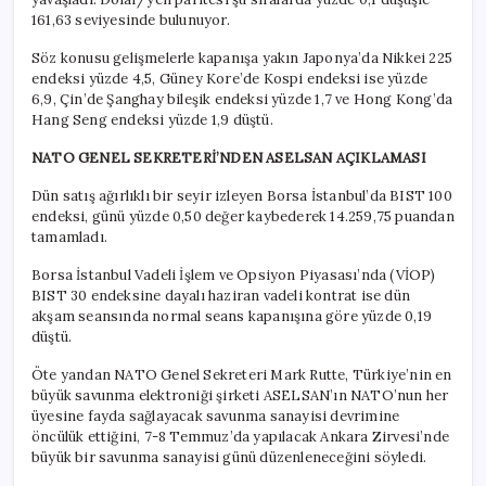
161,63 seviyesinde bulunuyor.
Söz konusu gelişmelerle kapanışa yakın Japonya’da Nikkei 225
endeksi yüzde 4,5, Güney Kore’de Kospi endeksi ise yüzde
6,9, Çin’de Şanghay bileşik endeksi yüzde 1,7 ve Hong Kong’da
Hang Seng endeksi yüzde 1,9 düştü.
NATO GENEL SEKRETERİ’NDEN ASELSAN AÇIKLAMASI
Dün satış ağırlıklı bir seyir izleyen Borsa İstanbul’da BIST 100
endeksi, günü yüzde 0,50 değer kaybederek 14.259,75 puandan
tamamladı.
Borsa İstanbul Vadeli İşlem ve Opsiyon Piyasası’nda (VİOP)
BIST 30 endeksine dayalı haziran vadeli kontrat ise dün
akşam seansında normal seans kapanışına göre yüzde 0,19
düştü.
Öte yandan NATO Genel Sekreteri Mark Rutte, Türkiye’nin en
büyük savunma elektroniği şirketi ASELSAN’ın NATO’nun her
üyesine fayda sağlayacak savunma sanayisi devrimine
öncülük ettiğini, 7-8 Temmuz’da yapılacak Ankara Zirvesi’nde
büyük bir savunma sanayisi günü düzenleneceğini söyledi.