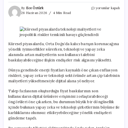
Küresel
By
Ece Öztürk
yorumlar kapalı
piyasalarda
26 Haziran 2026
4 Min Read
teknoloji
maliyetleri
ve
jeopolitik
riskler
temkinli
Küresel piyasalarda, Orta Doğu’da kalıcı barışın korunacağına
havayı
yönelik iyimserlikler sürerken, teknoloji ve yapay zeka
güçlendirdi
alanında artan maliyetlerin son kullanıcı talebini
için
baskılayabileceğine ilişkin endişeler risk algısını yükseltti.
Dünya genelinde enerji fiyatları kaynaklı öne çıkan enflasyon
riskleri, yapay zeka ve teknoloji sektöründe artan çip talebinin
maliyetleri yükseltmesiyle dijital alana yöneliyor.
Talep fazlasının oluşturduğu fiyat baskılarının son
kullanıcıların dijital ürünlere erişimini zorlaştırabileceği
öngörüleri öne çıkarken, bu durumun büyük bir döngüsellik
içinde bulunan yapay zeka ve teknoloji şirketlerinin büyüme ile
karlılıklarını olumsuz etkileyebileceğine yönelik endişeleri
gündeme taşıdı.