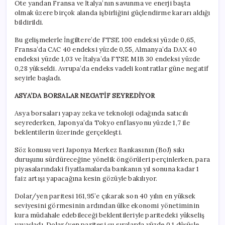
Öte yandan Fransa ve İtalya’nın savunma ve enerji başta
olmak üzere birçok alanda işbirliğini güçlendirme kararı aldığı
bildirildi.
Bu gelişmelerle İngiltere’de FTSE 100 endeksi yüzde 0,65,
Fransa’da CAC 40 endeksi yüzde 0,55, Almanya’da DAX 40
endeksi yüzde 1,03 ve İtalya’da FTSE MIB 30 endeksi yüzde
0,28 yükseldi. Avrupa’da endeks vadeli kontratlar güne negatif
seyirle başladı.
ASYA’DA BORSALAR NEGATİF SEYREDİYOR
Asya borsaları yapay zeka ve teknoloji odağında satıcılı
seyrederken, Japonya’da Tokyo enflasyonu yüzde 1,7 ile
beklentilerin üzerinde gerçekleşti.
Söz konusu veri Japonya Merkez Bankasının (BoJ) sıkı
duruşunu sürdüreceğine yönelik öngörüleri perçinlerken, para
piyasalarındaki fiyatlamalarda bankanın yıl sonuna kadar 1
faiz artışı yapacağına kesin gözüyle bakılıyor.
Dolar/yen paritesi 161,95’e çıkarak son 40 yılın en yüksek
seviyesini görmesinin ardından ülke ekonomi yönetiminin
kura müdahale edebileceği beklentileriyle paritedeki yükseliş
yavaşladı. Dolar/yen paritesi şu sıralarda yüzde 0,1 düşüşle