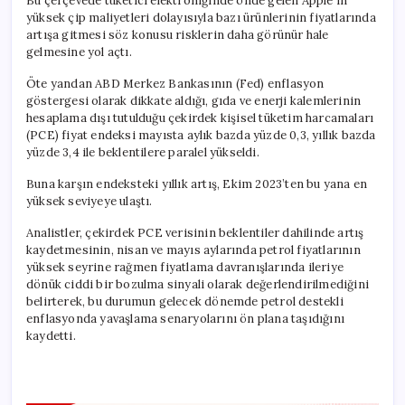
Bu çerçevede tüketici elektroniğinde önde gelen Apple’ın
yüksek çip maliyetleri dolayısıyla bazı ürünlerinin fiyatlarında
artışa gitmesi söz konusu risklerin daha görünür hale
gelmesine yol açtı.
Öte yandan ABD Merkez Bankasının (Fed) enflasyon
göstergesi olarak dikkate aldığı, gıda ve enerji kalemlerinin
hesaplama dışı tutulduğu çekirdek kişisel tüketim harcamaları
(PCE) fiyat endeksi mayısta aylık bazda yüzde 0,3, yıllık bazda
yüzde 3,4 ile beklentilere paralel yükseldi.
Buna karşın endeksteki yıllık artış, Ekim 2023’ten bu yana en
yüksek seviyeye ulaştı.
Analistler, çekirdek PCE verisinin beklentiler dahilinde artış
kaydetmesinin, nisan ve mayıs aylarında petrol fiyatlarının
yüksek seyrine rağmen fiyatlama davranışlarında ileriye
dönük ciddi bir bozulma sinyali olarak değerlendirilmediğini
belirterek, bu durumun gelecek dönemde petrol destekli
enflasyonda yavaşlama senaryolarını ön plana taşıdığını
kaydetti.