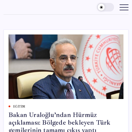
Skip
to
content
EĞITIM
Bakan Uraloğlu’ndan Hürmüz
açıklaması: Bölgede bekleyen Türk
gemilerinin tamamı çıkış yaptı