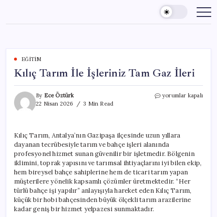
Skip
to
content
EĞITIM
Kılıç Tarım İle İşleriniz Tam Gaz İleri
Kılıç
By
Ece Öztürk
yorumlar kapalı
Tarım
22 Nisan 2026
3 Min Read
İle
İşleriniz
Tam
Kılıç Tarım, Antalya’nın Gazipaşa ilçesinde uzun yıllara
Gaz
dayanan tecrübesiyle tarım ve bahçe işleri alanında
İleri
için
profesyonel hizmet sunan güvenilir bir işletmedir. Bölgenin
iklimini, toprak yapısını ve tarımsal ihtiyaçlarını iyi bilen ekip,
hem bireysel bahçe sahiplerine hem de ticari tarım yapan
müşterilere yönelik kapsamlı çözümler üretmektedir. “Her
türlü bahçe işi yapılır” anlayışıyla hareket eden Kılıç Tarım,
küçük bir hobi bahçesinden büyük ölçekli tarım arazilerine
kadar geniş bir hizmet yelpazesi sunmaktadır.