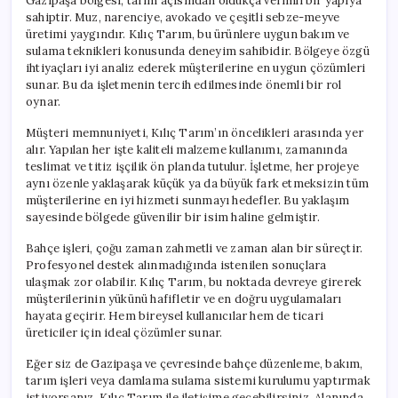
Gazipaşa bölgesi, tarım açısından oldukça verimli bir yapıya
sahiptir. Muz, narenciye, avokado ve çeşitli sebze-meyve
üretimi yaygındır. Kılıç Tarım, bu ürünlere uygun bakım ve
sulama teknikleri konusunda deneyim sahibidir. Bölgeye özgü
ihtiyaçları iyi analiz ederek müşterilerine en uygun çözümleri
sunar. Bu da işletmenin tercih edilmesinde önemli bir rol
oynar.
Müşteri memnuniyeti, Kılıç Tarım’ın öncelikleri arasında yer
alır. Yapılan her işte kaliteli malzeme kullanımı, zamanında
teslimat ve titiz işçilik ön planda tutulur. İşletme, her projeye
aynı özenle yaklaşarak küçük ya da büyük fark etmeksizin tüm
müşterilerine en iyi hizmeti sunmayı hedefler. Bu yaklaşım
sayesinde bölgede güvenilir bir isim haline gelmiştir.
Bahçe işleri, çoğu zaman zahmetli ve zaman alan bir süreçtir.
Profesyonel destek alınmadığında istenilen sonuçlara
ulaşmak zor olabilir. Kılıç Tarım, bu noktada devreye girerek
müşterilerinin yükünü hafifletir ve en doğru uygulamaları
hayata geçirir. Hem bireysel kullanıcılar hem de ticari
üreticiler için ideal çözümler sunar.
Eğer siz de Gazipaşa ve çevresinde bahçe düzenleme, bakım,
tarım işleri veya damlama sulama sistemi kurulumu yaptırmak
istiyorsanız, Kılıç Tarım ile iletişime geçebilirsiniz. Alanında