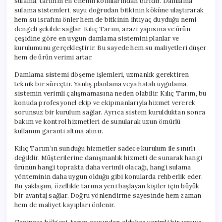
sulama, tarımın en önemli konularından biridir. Damlama
sulama sistemleri, suyu doğrudan bitkinin köküne ulaştırarak
hem su israfını önler hem de bitkinin ihtiyaç duyduğu nemi
dengeli şekilde sağlar. Kılıç Tarım, arazi yapısına ve ürün
çeşidine göre en uygun damlama sistemini planlar ve
kurulumunu gerçekleştirir. Bu sayede hem su maliyetleri düşer
hem de ürün verimi artar.
Damlama sistemi döşeme işlemleri, uzmanlık gerektiren
teknik bir süreçtir. Yanlış planlama veya hatalı uygulama,
sistemin verimli çalışmamasına neden olabilir. Kılıç Tarım, bu
konuda profesyonel ekip ve ekipmanlarıyla hizmet vererek
sorunsuz bir kurulum sağlar. Ayrıca sistem kurulduktan sonra
bakım ve kontrol hizmetleri de sunularak uzun ömürlü
kullanım garanti altına alınır.
Kılıç Tarım’ın sunduğu hizmetler sadece kurulum ile sınırlı
değildir. Müşterilerine danışmanlık hizmeti de sunarak hangi
ürünün hangi toprakta daha verimli olacağı, hangi sulama
yönteminin daha uygun olduğu gibi konularda rehberlik eder.
Bu yaklaşım, özellikle tarıma yeni başlayan kişiler için büyük
bir avantaj sağlar. Doğru yönlendirme sayesinde hem zaman
hem de maliyet kayıpları önlenir.