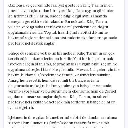
Gazipaşa ve çevresinde faaliyet gösteren Kılıç Tarım’ın en
önemli avantajlarından biri, yerel koşullara uygun çözümler
geliştirmesidir. Tarım, sadece bilgi değil aynı zamanda
deneyim gerektiren bir alandır. Bu noktada Kılıç Tarım,
yılların verdiği saha tecrübesi ile müşterilerine en doğru
uygulamaları sunar. Toprak hazırlığından bitki dikimine,
bakım süreçlerinden sulama sistemlerine kadar her aşamada
profesyonel destek sağlar.
Bahçe düzenleme ve bakım hizmetleri, Kılıç Tarım’ın en çok
tercih edilen hizmetlerinden biridir. Yeni bir bahçe kurmak
isteyenler için planlama, toprak analizi, uygun bitki seçimi ve
uygulama süreçleri titizlikle yürütülür. Mevcut bahçeler için ise
bakım, budama, gübreleme ve temizlik hizmetleri sunulur.
Amaç, hem estetik hem de verimli bir bahçe ortamı
oluşturmaktır. Doğru bakım yapılmayan bahçeler zamanla
verim kaybı yaşar ve bu durum hem ekonomik hem de görsel
açıdan olumsuz sonuçlar doğurur. Kılıç Tarım, bu süreci
profesyonel şekilde yöneterek müşterilerinin bahçelerini en
iyi hale getirir.
İşletmenin öne çıkan hizmetlerinden biri de damlama sulama
sistemi kurulumudur. Günümüzde su tasarrufu ve verimli