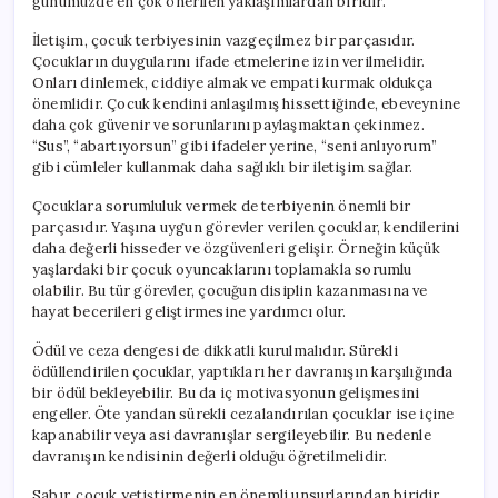
günümüzde en çok önerilen yaklaşımlardan biridir.
İletişim, çocuk terbiyesinin vazgeçilmez bir parçasıdır.
Çocukların duygularını ifade etmelerine izin verilmelidir.
Onları dinlemek, ciddiye almak ve empati kurmak oldukça
önemlidir. Çocuk kendini anlaşılmış hissettiğinde, ebeveynine
daha çok güvenir ve sorunlarını paylaşmaktan çekinmez.
“Sus”, “abartıyorsun” gibi ifadeler yerine, “seni anlıyorum”
gibi cümleler kullanmak daha sağlıklı bir iletişim sağlar.
Çocuklara sorumluluk vermek de terbiyenin önemli bir
parçasıdır. Yaşına uygun görevler verilen çocuklar, kendilerini
daha değerli hisseder ve özgüvenleri gelişir. Örneğin küçük
yaşlardaki bir çocuk oyuncaklarını toplamakla sorumlu
olabilir. Bu tür görevler, çocuğun disiplin kazanmasına ve
hayat becerileri geliştirmesine yardımcı olur.
Ödül ve ceza dengesi de dikkatli kurulmalıdır. Sürekli
ödüllendirilen çocuklar, yaptıkları her davranışın karşılığında
bir ödül bekleyebilir. Bu da iç motivasyonun gelişmesini
engeller. Öte yandan sürekli cezalandırılan çocuklar ise içine
kapanabilir veya asi davranışlar sergileyebilir. Bu nedenle
davranışın kendisinin değerli olduğu öğretilmelidir.
Sabır, çocuk yetiştirmenin en önemli unsurlarından biridir.