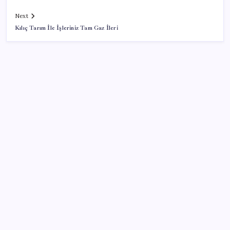
Next
Kılıç Tarım İle İşleriniz Tam Gaz İleri
SON YAZILAR
Deniz suyu her zaman güvenli değil! Yağış sonrası
risk artıyor
2026-2027 uyum haftası ne zaman başlıyor? MEB 1.
sınıf ve anaokulu uyum haftası tarihleri…
Telegram Neden App Store’dan Geçici Olarak
Kaldırıldı?