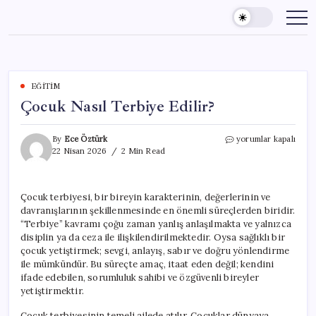
Skip
to
content
EĞITIM
Çocuk Nasıl Terbiye Edilir?
Çocuk
By
Ece Öztürk
yorumlar kapalı
Nasıl
22 Nisan 2026
2 Min Read
Terbiye
Edilir?
için
Çocuk terbiyesi, bir bireyin karakterinin, değerlerinin ve
davranışlarının şekillenmesinde en önemli süreçlerden biridir.
“Terbiye” kavramı çoğu zaman yanlış anlaşılmakta ve yalnızca
disiplin ya da ceza ile ilişkilendirilmektedir. Oysa sağlıklı bir
çocuk yetiştirmek; sevgi, anlayış, sabır ve doğru yönlendirme
ile mümkündür. Bu süreçte amaç, itaat eden değil; kendini
ifade edebilen, sorumluluk sahibi ve özgüvenli bireyler
yetiştirmektir.
Çocuk terbiyesinin temeli ailede atılır. Çocuklar dünyaya