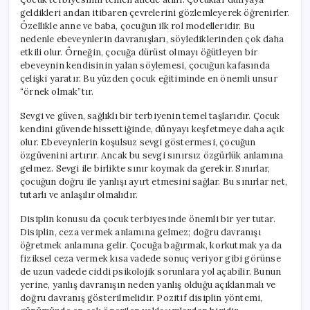
geldikleri andan itibaren çevrelerini gözlemleyerek öğrenirler.
Özellikle anne ve baba, çocuğun ilk rol modelleridir. Bu
nedenle ebeveynlerin davranışları, söylediklerinden çok daha
etkili olur. Örneğin, çocuğa dürüst olmayı öğütleyen bir
ebeveynin kendisinin yalan söylemesi, çocuğun kafasında
çelişki yaratır. Bu yüzden çocuk eğitiminde en önemli unsur
“örnek olmak”tır.
Sevgi ve güven, sağlıklı bir terbiyenin temel taşlarıdır. Çocuk
kendini güvende hissettiğinde, dünyayı keşfetmeye daha açık
olur. Ebeveynlerin koşulsuz sevgi göstermesi, çocuğun
özgüvenini artırır. Ancak bu sevgi sınırsız özgürlük anlamına
gelmez. Sevgi ile birlikte sınır koymak da gerekir. Sınırlar,
çocuğun doğru ile yanlışı ayırt etmesini sağlar. Bu sınırlar net,
tutarlı ve anlaşılır olmalıdır.
Disiplin konusu da çocuk terbiyesinde önemli bir yer tutar.
Disiplin, ceza vermek anlamına gelmez; doğru davranışı
öğretmek anlamına gelir. Çocuğa bağırmak, korkutmak ya da
fiziksel ceza vermek kısa vadede sonuç veriyor gibi görünse
de uzun vadede ciddi psikolojik sorunlara yol açabilir. Bunun
yerine, yanlış davranışın neden yanlış olduğu açıklanmalı ve
doğru davranış gösterilmelidir. Pozitif disiplin yöntemi,