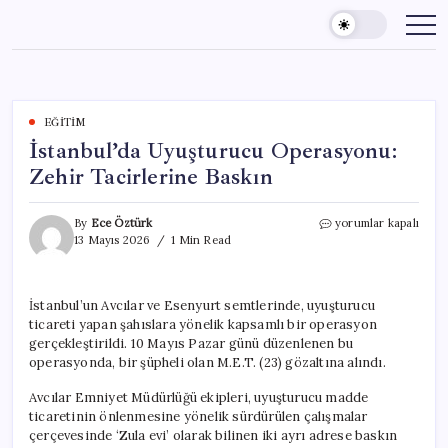
Skip
to
content
EĞITIM
İstanbul’da Uyuşturucu Operasyonu:
Zehir Tacirlerine Baskın
İstanbul’da
By
Ece Öztürk
yorumlar kapalı
Uyuşturucu
13 Mayıs 2026
1 Min Read
Operasyonu:
Zehir
Tacirlerine
İstanbul’un Avcılar ve Esenyurt semtlerinde, uyuşturucu
Baskın
ticareti yapan şahıslara yönelik kapsamlı bir operasyon
için
gerçekleştirildi. 10 Mayıs Pazar günü düzenlenen bu
operasyonda, bir şüpheli olan M.E.T. (23) gözaltına alındı.
Avcılar Emniyet Müdürlüğü ekipleri, uyuşturucu madde
ticaretinin önlenmesine yönelik sürdürülen çalışmalar
çerçevesinde ‘Zula evi’ olarak bilinen iki ayrı adrese baskın