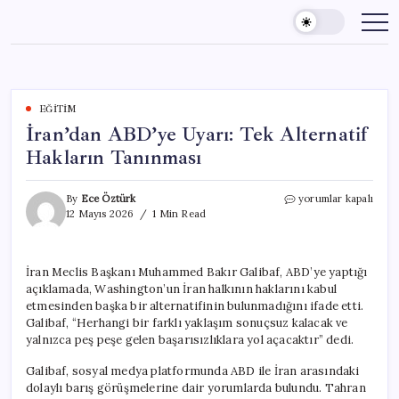
Skip
to
content
EĞITIM
İran’dan ABD’ye Uyarı: Tek Alternatif
Hakların Tanınması
İran’dan
By
Ece Öztürk
yorumlar kapalı
ABD’ye
12 Mayıs 2026
1 Min Read
Uyarı:
Tek
Alternatif
İran Meclis Başkanı Muhammed Bakır Galibaf, ABD’ye yaptığı
Hakların
açıklamada, Washington’un İran halkının haklarını kabul
Tanınması
için
etmesinden başka bir alternatifinin bulunmadığını ifade etti.
Galibaf, “Herhangi bir farklı yaklaşım sonuçsuz kalacak ve
yalnızca peş peşe gelen başarısızlıklara yol açacaktır” dedi.
Galibaf, sosyal medya platformunda ABD ile İran arasındaki
dolaylı barış görüşmelerine dair yorumlarda bulundu. Tahran