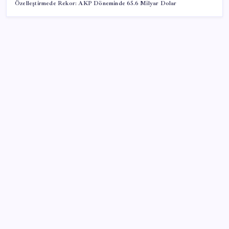
Özelleştirmede Rekor: AKP Döneminde 65.6 Milyar Dolar
SON YAZILAR
Huawei Mate 80 için 16GB RAM ve 1TB Model
Duyuruldu
Özgür Özel’den Le Monde’a çarpıcı yazı: ‘Bu sürecin
kırılma noktası…’
Çıkarılabilir Bataryalı Telefonlar Geri Dönüyor
2026 AÖL 3. Dönem sınav sonuçları ne zaman
açıklanacak? Açık Öğretim Lisesi sınav sonuçları