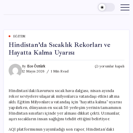
Skip
to
content
EĞITIM
Hindistan’da Sıcaklık Rekorları ve
Hayatta Kalma Uyarısı
Hindistan’da
By
Ece Öztürk
yorumlar kapalı
Sıcaklık
12 Mayıs 2026
1 Min Read
Rekorları
ve
Hayatta
Hindistan’daki kavurucu sıcak hava dalgası, nisan ayında
Kalma
rekor seviyelere ulaşarak milyonlarca vatandaşı etkisi altına
Uyarısı
için
aldı. Eğitim Milyonlarca vatandaş için “hayatta kalma” uyarısı
yapılırken, dünyanın en sıcak 50 yerleşim yerinin tamamının
Hindistan sınırları içinde yer alması dikkat çekti. Uzmanlar,
aşırı sıcakların insan sağlığını tehdit ettiğini belirtiyor.
AQI platformunun yayımladığı son rapor, Hindistan’daki