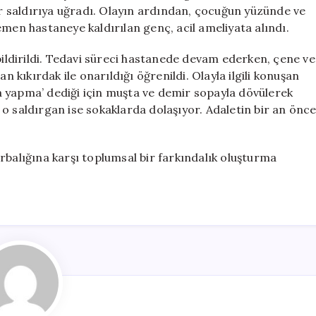
Çocuk
bir saldırıya uğradı. Olayın ardından, çocuğun yüzünde ve
Hastanelik
emen hastaneye kaldırılan genç, acil ameliyata alındı.
Oldu
için
ldirildi. Tedavi süreci hastanede devam ederken, çene ve
n kıkırdak ile onarıldığı öğrenildi. Olayla ilgili konuşan
 yapma’ dediği için muşta ve demir sopayla dövülerek
o saldırgan ise sokaklarda dolaşıyor. Adaletin bir an önc
rbalığına karşı toplumsal bir farkındalık oluşturma