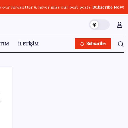
o our newsletter & never miss our best posts.
Subscribe Now!
TIM
İLETİŞİM
Subscribe
ı
SON YAZILAR
Deniz suyu her zaman güvenli değil! Yağış
sonrası risk artıyor