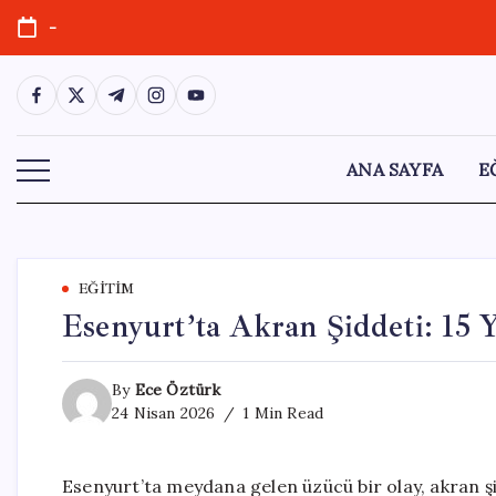
Skip
-
to
content
https://www.facebook.com/
https://twitter.com/
https://t.me/
https://www.instagram.com/
https://youtube.com/
ANA SAYFA
E
EĞITIM
Esenyurt’ta Akran Şiddeti: 15 
By
Ece Öztürk
24 Nisan 2026
1 Min Read
Esenyurt’ta meydana gelen üzücü bir olay, akran şi