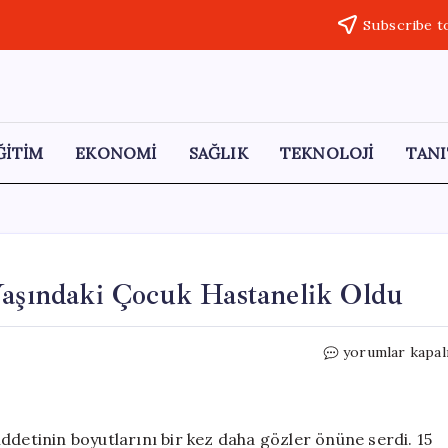
Subscribe t
ĞİTİM
EKONOMİ
SAĞLIK
TEKNOLOJİ
TANI
Yaşındaki Çocuk Hastanelik Oldu
Esenyurt’ta
yorumlar kapal
Akran
Şiddeti:
15
Yaşındaki
ddetinin boyutlarını bir kez daha gözler önüne serdi. 15