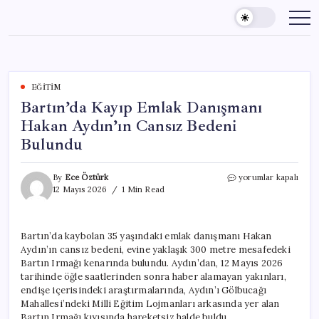
Skip
to
content
EĞITIM
Bartın’da Kayıp Emlak Danışmanı
Hakan Aydın’ın Cansız Bedeni
Bulundu
Bartın’da
By
Ece Öztürk
yorumlar kapalı
Kayıp
12 Mayıs 2026
1 Min Read
Emlak
Danışmanı
Hakan
Bartın’da kaybolan 35 yaşındaki emlak danışmanı Hakan
Aydın’ın
Aydın’ın cansız bedeni, evine yaklaşık 300 metre mesafedeki
Cansız
Bedeni
Bartın Irmağı kenarında bulundu. Aydın’dan, 12 Mayıs 2026
Bulundu
tarihinde öğle saatlerinden sonra haber alamayan yakınları,
için
endişe içerisindeki araştırmalarında, Aydın’ı Gölbucağı
Mahallesi’ndeki Milli Eğitim Lojmanları arkasında yer alan
Bartın Irmağı kıyısında hareketsiz halde buldu.