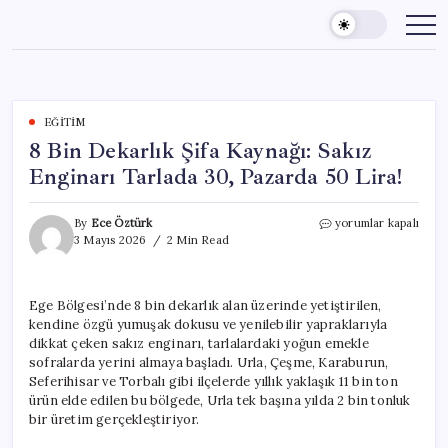
Skip
to
content
EĞITIM
8 Bin Dekarlık Şifa Kaynağı: Sakız
Enginarı Tarlada 30, Pazarda 50 Lira!
8
By
Ece Öztürk
yorumlar kapalı
Bin
3 Mayıs 2026
2 Min Read
Dekarlık
Şifa
Kaynağı:
Ege Bölgesi’nde 8 bin dekarlık alan üzerinde yetiştirilen,
Sakız
kendine özgü yumuşak dokusu ve yenilebilir yapraklarıyla
Enginarı
Tarlada
dikkat çeken sakız enginarı, tarlalardaki yoğun emekle
30,
sofralarda yerini almaya başladı. Urla, Çeşme, Karaburun,
Pazarda
Seferihisar ve Torbalı gibi ilçelerde yıllık yaklaşık 11 bin ton
50
ürün elde edilen bu bölgede, Urla tek başına yılda 2 bin tonluk
Lira!
bir üretim gerçekleştiriyor.
için