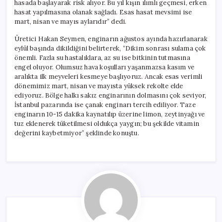
hasada başlayarak risk alıyor. Bu yıl kışın ılımlı geçmesi, erken
hasat yapılmasına olanak sağladı. Esas hasat mevsimi ise
mart, nisan ve mayıs aylarıdır” dedi.
Üretici Hakan Seymen, enginarın ağustos ayında hazırlanarak
eylül başında dikildiğini belirterek, “Dikim sonrası sulama çok
önemli. Fazla su hastalıklara, az su ise bitkinin tutmasına
engel oluyor. Olumsuz hava koşulları yaşanmazsa kasım ve
aralıkta ilk meyveleri kesmeye başlıyoruz. Ancak esas verimli
dönemimiz mart, nisan ve mayısta yüksek rekolte elde
ediyoruz. Bölge halkı sakız enginarının dolmasını çok seviyor,
İstanbul pazarında ise çanak enginarı tercih ediliyor. Taze
enginarın 10-15 dakika kaynatılıp üzerine limon, zeytinyağı ve
tuz eklenerek tüketilmesi oldukça yaygın; bu şekilde vitamin
değerini kaybetmiyor” şeklinde konuştu.