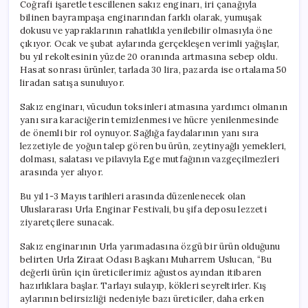
Coğrafi işaretle tescillenen sakız enginarı, iri çanağıyla
bilinen bayrampaşa enginarından farklı olarak, yumuşak
dokusu ve yapraklarının rahatlıkla yenilebilir olmasıyla öne
çıkıyor. Ocak ve şubat aylarında gerçekleşen verimli yağışlar,
bu yıl rekoltesinin yüzde 20 oranında artmasına sebep oldu.
Hasat sonrası ürünler, tarlada 30 lira, pazarda ise ortalama 50
liradan satışa sunuluyor.
Sakız enginarı, vücudun toksinleri atmasına yardımcı olmanın
yanı sıra karaciğerin temizlenmesi ve hücre yenilenmesinde
de önemli bir rol oynuyor. Sağlığa faydalarının yanı sıra
lezzetiyle de yoğun talep gören bu ürün, zeytinyağlı yemekleri,
dolması, salatası ve pilavıyla Ege mutfağının vazgeçilmezleri
arasında yer alıyor.
Bu yıl 1-3 Mayıs tarihleri arasında düzenlenecek olan
Uluslararası Urla Enginar Festivali, bu şifa deposu lezzeti
ziyaretçilere sunacak.
Sakız enginarının Urla yarımadasına özgü bir ürün olduğunu
belirten Urla Ziraat Odası Başkanı Muharrem Uslucan, “Bu
değerli ürün için üreticilerimiz ağustos ayından itibaren
hazırlıklara başlar. Tarlayı sulayıp, kökleri seyreltirler. Kış
aylarının belirsizliği nedeniyle bazı üreticiler, daha erken