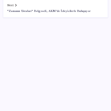
Next
“Zamanın Ustaları” Belgeseli, AKM’de İzleyicilerle Buluşuyor
SON YAZILAR
Deniz suyu her zaman güvenli değil! Yağış sonrası
risk artıyor
2026-2027 uyum haftası ne zaman başlıyor? MEB 1.
sınıf ve anaokulu uyum haftası tarihleri…
Telegram Neden App Store’dan Geçici Olarak
Kaldırıldı?