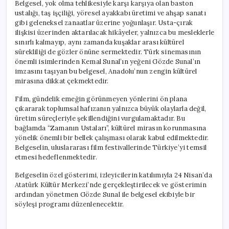
Belgesel, yok olma tehlikesiyle karşı karşıya olan baston
ustalığı, taş işçiliği, yöresel ayakkabı üretimi ve ahşap sanatı
gibi geleneksel zanaatlar üzerine yoğunlaşır. Usta-çırak
ilişkisi üzerinden aktarılacak hikâyeler, yalnızca bu mesleklerle
sınırlı kalmayıp, aynı zamanda kuşaklar arası kültürel
sürekliliği de gözler önüne sermektedir. Türk sinemasının
önemli isimlerinden Kemal Sunal’ın yeğeni Gözde Sunal’ın
imzasını taşıyan bu belgesel, Anadolu’nun zengin kültürel
mirasına dikkat çekmektedir.
Film, gündelik emeğin görünmeyen yönlerini ön plana
çıkararak toplumsal hafızanın yalnızca büyük olaylarla değil,
üretim süreçleriyle şekillendiğini vurgulamaktadır. Bu
bağlamda “Zamanın Ustaları”, kültürel mirasın korunmasına
yönelik önemli bir bellek çalışması olarak kabul edilmektedir.
Belgeselin, uluslararası film festivallerinde Türkiye’yi temsil
etmesi hedeflenmektedir.
Belgeselin özel gösterimi, izleyicilerin katılımıyla 24 Nisan’da
Atatürk Kültür Merkezi’nde gerçekleştirilecek ve gösterimin
ardından yönetmen Gözde Sunal ile belgesel ekibiyle bir
söyleşi programı düzenlenecektir.