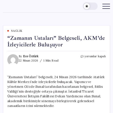
Skip
to
content
SAĞLIK
“Zamanın Ustaları” Belgeseli, AKM’de
İzleyicilerle Buluşuyor
“Zamanın
By
Ece Öztürk
yorumlar kapalı
Ustaları”
22 Nisan 2026
1 Min Read
Belgeseli,
AKM’de
İzleyicilerle
“Zamanın Ustaları” belgeseli, 24 Nisan 2026 tarihinde Atatürk
Buluşuyor
Kültür Merkezi’nde izleyicilerle buluşacak. Yapımcı ve
için
yönetmen Gözde Sunal tarafından hazırlanan belgesel, Bitlis
Valiliği’nin desteğiyle ortaya çıkmıştır. İstanbul Ticaret
Üniversitesi İletişim Fakültesi Dekan Yardımcısı olan Sunal,
akademik birikimiyle sinemayı birleştirerek geleneksel
zanaatların izini sürmektedir.