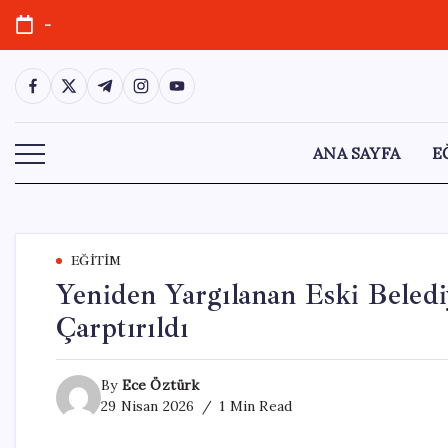
Skip
-
to
content
https://www.facebook.com/
https://twitter.com/
https://t.me/
https://www.instagram.com/
https://youtube.com/
ANA SAYFA
E
EĞITIM
Yeniden Yargılanan Eski Beledi
Çarptırıldı
By
Ece Öztürk
29 Nisan 2026
1 Min Read