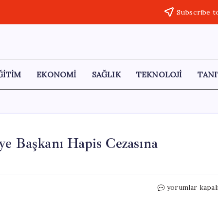
Subscribe t
ĞİTİM
EKONOMİ
SAĞLIK
TEKNOLOJİ
TANI
ye Başkanı Hapis Cezasına
Yeniden
yorumlar kapal
Yargılanan
Eski
Belediye