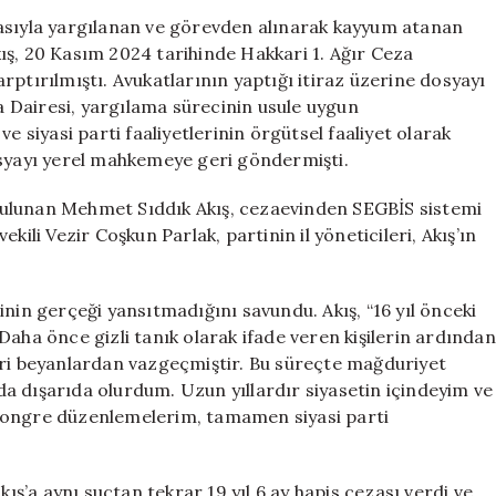
Başkanı
masıyla yargılanan ve görevden alınarak kayyum atanan
Hapis
ış, 20 Kasım 2024 tarihinde Hakkari 1. Ağır Ceza
Cezasına
rptırılmıştı. Avukatlarının yaptığı itiraz üzerine dosyayı
Çarptırıldı
 Dairesi, yargılama sürecinin usule uygun
için
e siyasi parti faaliyetlerinin örgütsel faaliyet olarak
osyayı yerel mahkemeye geri göndermişti.
bulunan Mehmet Sıddık Akış, cezaevinden SEGBİS sistemi
kili Vezir Coşkun Parlak, partinin il yöneticileri, Akış’ın
nin gerçeği yansıtmadığını savundu. Akış, “16 yıl önceki
. Daha önce gizli tanık olarak ifade veren kişilerin ardından
eri beyanlardan vazgeçmiştir. Bu süreçte mağduriyet
a dışarıda olurdum. Uzun yıllardır siyasetin içindeyim ve
 kongre düzenlemelerim, tamamen siyasi parti
’a aynı suçtan tekrar 19 yıl 6 ay hapis cezası verdi ve