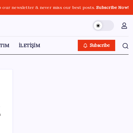
o our newsletter & never miss our best posts.
Subscribe Now!
TIM
İLETİŞİM
Subscribe
SON YAZILAR
ı
Deniz suyu her zaman güvenli değil! Yağış
sonrası risk artıyor