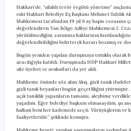
Hakkari’de, “silahlı terör örgütü yönetme” suçla
eski Hakkari Belediye Eş Başkanı Mehmet Sıddık Ak
Mahkemesi tarafından 19 yıl 6 ay hapis cezasına ça
değerlendiren Van Bölge Adliye Mahkemesi 2. Ceza
yürütülmediğini, savunma haklarının kısıtlandığını v
değerlendirildiğini belirterek kararı bozmuş ve d
Bugün yeniden yapılan duruşmaya tutuklu olarak 
aracılığıyla katıldı. Duruşmada HDP Hakkari Milletve
aile üyeleri ve avukatları da yer aldı.
Mahkeme önünde söz alan Akış, gizli tanık ifadeleri
gizli tanık beyanları bugün geçerliliğini yitirmiştir
açık tanıklık yapanların tamamı, aleyhime verdikl
yaşadım. Eğer belediye başkanı olmasaydım, şu and
halkım beni her kademede seçti. Yürüyüşlerim ve
faaliyetleridir.” şeklinde konuştu.
Mahkeme heyeti, yapılan savunmaların ardından Akış