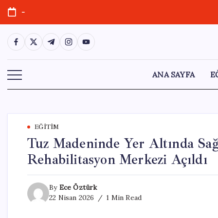
Skip
-
to
content
https://www.facebook.com/
https://twitter.com/
https://t.me/
https://www.instagram.com/
https://youtube.com/
ANA SAYFA
E
EĞITIM
Tuz Madeninde Yer Altında Sağl
Rehabilitasyon Merkezi Açıldı
By
Ece Öztürk
22 Nisan 2026
1 Min Read