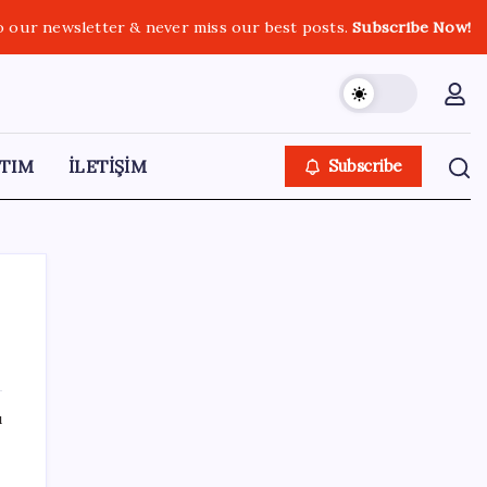
o our newsletter & never miss our best posts.
Subscribe Now!
TIM
İLETİŞİM
Subscribe
SON YAZILAR
ı
PS5 Pro için PSSR 2.0 Güncellemesi Yolda:
Tüm Oyunlara Geliyor