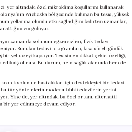
Sağlık
, yer altındaki özel mikroklima koşullarını kullanarak
Hizmetleri:
olonya’nın Wieliczka bölgesinde bulunan bu tesis, yüksek
Yenilikçi
lunum yollarına olumlu etki sağladığını belirten uzmanlar,
Rehabilitasyon
arattığını vurguluyor.
Merkezi
Açıldı
aynı zamanda solunum egzersizleri, fizik tedavi
için
leniyor. Sunulan tedavi programları, kısa süreli günlük
ir yelpazeyi kapsıyor. Tesisin en dikkat çekici özelliği,
a edilmiş olması. Bu durum, hem sağlık alanında hem de
n kronik solunum hastalıkları için destekleyici bir tedavi
 bu tür yöntemlerin modern tıbbi tedavilerin yerini
yor. Yine de, yer altındaki bu özel ortam, alternatif
m bir yer edinmeye devam ediyor.