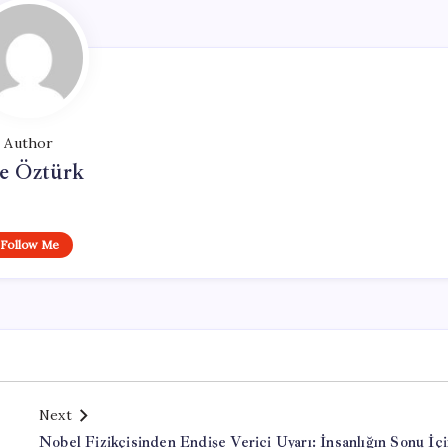
Author
e Öztürk
Follow Me
Next
Nobel Fizikçisinden Endişe Verici Uyarı: İnsanlığın Sonu İç