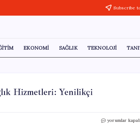
Subscribe t
ĞİTİM
EKONOMİ
SAĞLIK
TEKNOLOJİ
TANI
ık Hizmetleri: Yenilikçi
Tuz
yorumlar kapal
Madeninde
Yer
Altında