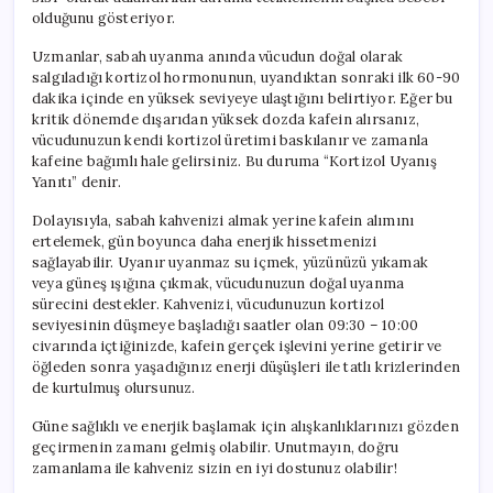
olduğunu gösteriyor.
Uzmanlar, sabah uyanma anında vücudun doğal olarak
salgıladığı kortizol hormonunun, uyandıktan sonraki ilk 60-90
dakika içinde en yüksek seviyeye ulaştığını belirtiyor. Eğer bu
kritik dönemde dışarıdan yüksek dozda kafein alırsanız,
vücudunuzun kendi kortizol üretimi baskılanır ve zamanla
kafeine bağımlı hale gelirsiniz. Bu duruma “Kortizol Uyanış
Yanıtı” denir.
Dolayısıyla, sabah kahvenizi almak yerine kafein alımını
ertelemek, gün boyunca daha enerjik hissetmenizi
sağlayabilir. Uyanır uyanmaz su içmek, yüzünüzü yıkamak
veya güneş ışığına çıkmak, vücudunuzun doğal uyanma
sürecini destekler. Kahvenizi, vücudunuzun kortizol
seviyesinin düşmeye başladığı saatler olan 09:30 – 10:00
civarında içtiğinizde, kafein gerçek işlevini yerine getirir ve
öğleden sonra yaşadığınız enerji düşüşleri ile tatlı krizlerinden
de kurtulmuş olursunuz.
Güne sağlıklı ve enerjik başlamak için alışkanlıklarınızı gözden
geçirmenin zamanı gelmiş olabilir. Unutmayın, doğru
zamanlama ile kahveniz sizin en iyi dostunuz olabilir!