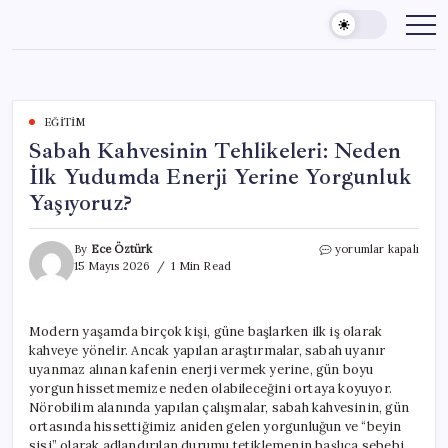
Skip
to
content
EĞITIM
Sabah Kahvesinin Tehlikeleri: Neden
İlk Yudumda Enerji Yerine Yorgunluk
Yaşıyoruz?
Sabah
By
Ece Öztürk
yorumlar kapalı
Kahvesinin
15 Mayıs 2026
1 Min Read
Tehlikeleri:
Neden
İlk
Modern yaşamda birçok kişi, güne başlarken ilk iş olarak
Yudumda
kahveye yönelir. Ancak yapılan araştırmalar, sabah uyanır
Enerji
Yerine
uyanmaz alınan kafenin enerji vermek yerine, gün boyu
Yorgunluk
yorgun hissetmemize neden olabileceğini ortaya koyuyor.
Yaşıyoruz?
Nörobilim alanında yapılan çalışmalar, sabah kahvesinin, gün
için
ortasında hissettiğimiz aniden gelen yorgunluğun ve “beyin
sisi” olarak adlandırılan durumu tetiklemenin başlıca sebebi