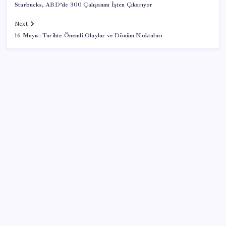
Starbucks, ABD’de 300 Çalışanını İşten Çıkarıyor
Next
16 Mayıs: Tarihte Önemli Olaylar ve Dönüm Noktaları
SON YAZILAR
Deniz suyu her zaman güvenli değil! Yağış sonrası
risk artıyor
2026-2027 uyum haftası ne zaman başlıyor? MEB 1.
sınıf ve anaokulu uyum haftası tarihleri…
Telegram Neden App Store’dan Geçici Olarak