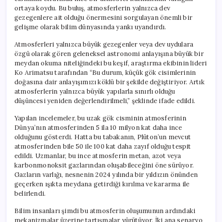
ortaya koydu. Bu buluş, atmosferlerin yalnızca dev
gezegenlere ait olduğu önermesini sorgulayan önemli bir
gelişme olarak bilim dünyasında yankı uyandırdı.
Atmosferleri yalnızca büyük gezegenler veya dev uydulara
özgü olarak gören geleneksel astronomi anlayışına büyük bir
meydan okuma niteliğindeki bu keşif, araştırma ekibinin lideri
Ko Arimatsu tarafından “Bu durum, küçük gök cisimlerinin
doğasına dair anlayışımızı köklü bir şekilde değiştiriyor. Artık
atmosferlerin yalnızca büyük yapılarla sınırlı olduğu
düşüncesi yeniden değerlendirilmeli,” şeklinde ifade edildi.
Yapılan incelemeler, bu uzak gök cisminin atmosferinin
Dünya’nın atmosferinden 5 ila 10 milyon kat daha ince
olduğunu gösterdi. Hatta bu tabakanın, Plüton’un mevcut
atmosferinden bile 50 ile 100 kat daha zayıf olduğu tespit
edildi. Uzmanlar, bu ince atmosferin metan, azot veya
karbonmonoksit gazlarından oluşabileceğini öne sürüyor.
Gazların varlığı, nesnenin 2024 yılında bir yıldızın önünden
geçerken ışıkta meydana getirdiği kırılma ve kararma ile
belirlendi.
Bilim insanları şimdi bu atmosferin oluşumunun ardındaki
mekanizmalar üzerine tartışmalar yürütüyor. İki ana senaryo