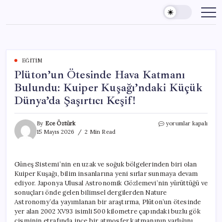
Skip
to
content
EĞITIM
Plüton’un Ötesinde Hava Katmanı
Bulundu: Kuiper Kuşağı’ndaki Küçük
Dünya’da Şaşırtıcı Keşif!
Plüton’un
By
Ece Öztürk
yorumlar kapalı
Ötesinde
15 Mayıs 2026
2 Min Read
Hava
Katmanı
Bulundu:
Güneş Sistemi’nin en uzak ve soğuk bölgelerinden biri olan
Kuiper
Kuiper Kuşağı, bilim insanlarına yeni sırlar sunmaya devam
Kuşağı’ndaki
Küçük
ediyor. Japonya Ulusal Astronomik Gözlemevi’nin yürüttüğü ve
Dünya’da
sonuçları önde gelen bilimsel dergilerden Nature
Şaşırtıcı
Astronomy’da yayımlanan bir araştırma, Plüton’un ötesinde
Keşif!
yer alan 2002 XV93 isimli 500 kilometre çapındaki buzlu gök
için
cisminin etrafında ince bir atmosfer katmanının varlığını