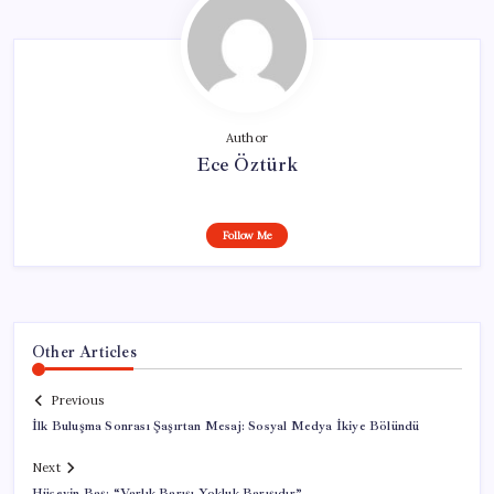
Author
Ece Öztürk
Follow Me
Other Articles
Previous
İlk Buluşma Sonrası Şaşırtan Mesaj: Sosyal Medya İkiye Bölündü
Next
Hüseyin Baş: “Varlık Barışı Yokluk Barışıdır”