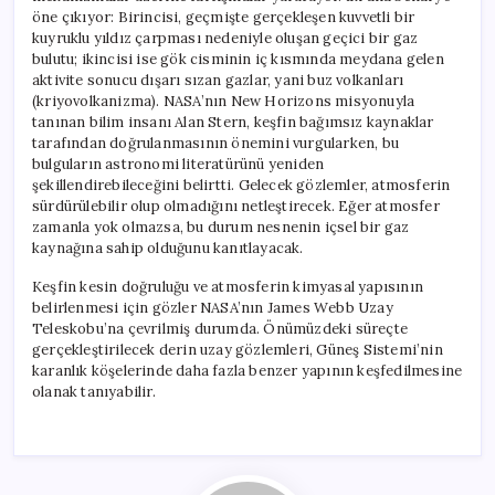
öne çıkıyor: Birincisi, geçmişte gerçekleşen kuvvetli bir
kuyruklu yıldız çarpması nedeniyle oluşan geçici bir gaz
bulutu; ikincisi ise gök cisminin iç kısmında meydana gelen
aktivite sonucu dışarı sızan gazlar, yani buz volkanları
(kriyovolkanizma). NASA’nın New Horizons misyonuyla
tanınan bilim insanı Alan Stern, keşfin bağımsız kaynaklar
tarafından doğrulanmasının önemini vurgularken, bu
bulguların astronomi literatürünü yeniden
şekillendirebileceğini belirtti. Gelecek gözlemler, atmosferin
sürdürülebilir olup olmadığını netleştirecek. Eğer atmosfer
zamanla yok olmazsa, bu durum nesnenin içsel bir gaz
kaynağına sahip olduğunu kanıtlayacak.
Keşfin kesin doğruluğu ve atmosferin kimyasal yapısının
belirlenmesi için gözler NASA’nın James Webb Uzay
Teleskobu’na çevrilmiş durumda. Önümüzdeki süreçte
gerçekleştirilecek derin uzay gözlemleri, Güneş Sistemi’nin
karanlık köşelerinde daha fazla benzer yapının keşfedilmesine
olanak tanıyabilir.