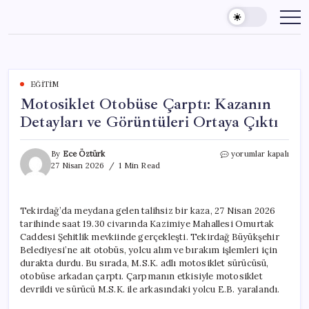
Skip
to
content
EĞITIM
Motosiklet Otobüse Çarptı: Kazanın
Detayları ve Görüntüleri Ortaya Çıktı
Motosiklet
By
Ece Öztürk
yorumlar kapalı
Otobüse
27 Nisan 2026
1 Min Read
Çarptı:
Kazanın
Detayları
Tekirdağ’da meydana gelen talihsiz bir kaza, 27 Nisan 2026
ve
tarihinde saat 19.30 civarında Kazimiye Mahallesi Omurtak
Görüntüleri
Ortaya
Caddesi Şehitlik mevkiinde gerçekleşti. Tekirdağ Büyükşehir
Çıktı
Belediyesi’ne ait otobüs, yolcu alım ve bırakım işlemleri için
için
durakta durdu. Bu sırada, M.S.K. adlı motosiklet sürücüsü,
otobüse arkadan çarptı. Çarpmanın etkisiyle motosiklet
devrildi ve sürücü M.S.K. ile arkasındaki yolcu E.B. yaralandı.