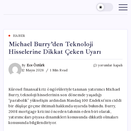
Skip
to
content
HABER
Michael Burry’den Teknoloji
Hisselerine Dikkat Çeken Uyarı
Michael
By
Ece Öztürk
yorumlar kapalı
Burry’den
12 Mayıs 2026
1 Min Read
Teknoloji
Hisselerine
Dikkat
Küresel finansal kriz öngörüleriyle tanınan yatırımcı Michael
Çeken
Burry, teknoloji hisselerinin son dönemde yaşadığı
Uyarı
için
“parabolik” yükselişin ardından Nasdaq 100 Endeksi’nin ciddi
bir düşüşe geçme ihtimali hakkında uyarıda bulundu. Burry,
2008 mortgage krizini önceden tahmin eden biri olarak,
yatırımcıları piyasa dinamikleri konusunda dikkatli olmaları
konusunda bilgilendiriyor.