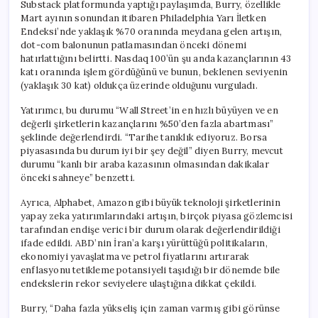
Substack platformunda yaptığı paylaşımda, Burry, özellikle
Mart ayının sonundan itibaren Philadelphia Yarı İletken
Endeksi’nde yaklaşık %70 oranında meydana gelen artışın,
dot-com balonunun patlamasından önceki dönemi
hatırlattığını belirtti. Nasdaq 100’ün şu anda kazançlarının 43
katı oranında işlem gördüğünü ve bunun, beklenen seviyenin
(yaklaşık 30 kat) oldukça üzerinde olduğunu vurguladı.
Yatırımcı, bu durumu “Wall Street’in en hızlı büyüyen ve en
değerli şirketlerin kazançlarını %50’den fazla abartması”
şeklinde değerlendirdi. “Tarihe tanıklık ediyoruz. Borsa
piyasasında bu durum iyi bir şey değil” diyen Burry, mevcut
durumu “kanlı bir araba kazasının olmasından dakikalar
önceki sahneye” benzetti.
Ayrıca, Alphabet, Amazon gibi büyük teknoloji şirketlerinin
yapay zeka yatırımlarındaki artışın, birçok piyasa gözlemcisi
tarafından endişe verici bir durum olarak değerlendirildiği
ifade edildi. ABD’nin İran’a karşı yürüttüğü politikaların,
ekonomiyi yavaşlatma ve petrol fiyatlarını artırarak
enflasyonu tetikleme potansiyeli taşıdığı bir dönemde bile
endekslerin rekor seviyelere ulaştığına dikkat çekildi.
Burry, “Daha fazla yükseliş için zaman varmış gibi görünse