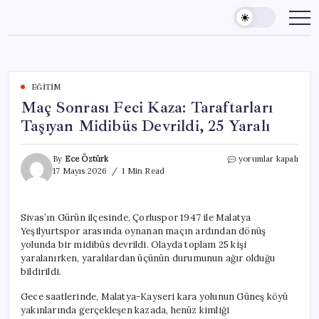
Skip
to
content
EĞITIM
Maç Sonrası Feci Kaza: Taraftarları
Taşıyan Midibüs Devrildi, 25 Yaralı
Maç
By
Ece Öztürk
yorumlar kapalı
Sonrası
17 Mayıs 2026
1 Min Read
Feci
Kaza:
Taraftarları
Sivas’ın Gürün ilçesinde, Çorluspor 1947 ile Malatya
Taşıyan
Yeşilyurtspor arasında oynanan maçın ardından dönüş
Midibüs
Devrildi,
yolunda bir midibüs devrildi. Olayda toplam 25 kişi
25
yaralanırken, yaralılardan üçünün durumunun ağır olduğu
Yaralı
bildirildi.
için
Gece saatlerinde, Malatya-Kayseri kara yolunun Güneş köyü
yakınlarında gerçekleşen kazada, henüz kimliği