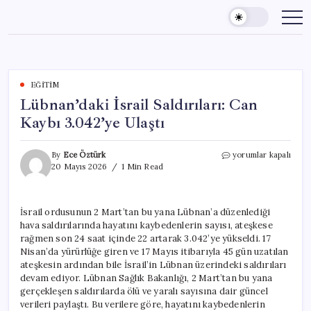
Skip
to
content
EĞITIM
Lübnan’daki İsrail Saldırıları: Can
Kaybı 3.042’ye Ulaştı
Lübnan’daki
By
Ece Öztürk
yorumlar kapalı
İsrail
20 Mayıs 2026
1 Min Read
Saldırıları:
Can
Kaybı
İsrail ordusunun 2 Mart’tan bu yana Lübnan’a düzenlediği
3.042’ye
hava saldırılarında hayatını kaybedenlerin sayısı, ateşkese
Ulaştı
için
rağmen son 24 saat içinde 22 artarak 3.042’ye yükseldi. 17
Nisan’da yürürlüğe giren ve 17 Mayıs itibarıyla 45 gün uzatılan
ateşkesin ardından bile İsrail’in Lübnan üzerindeki saldırıları
devam ediyor. Lübnan Sağlık Bakanlığı, 2 Mart’tan bu yana
gerçekleşen saldırılarda ölü ve yaralı sayısına dair güncel
verileri paylaştı. Bu verilere göre, hayatını kaybedenlerin