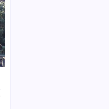
TEKNOFEST Mavi Vatan 2026 Gölcük’te
Kapılarını Açıyor: Yerli Deniz Teknolojileri
Sahneye Çıkıyor
ABD’de gümrük vergisi krizi yargıya taşındı:
25 eyaletten Trump yönetimine dev dava
Enflasyon saatler sonra açıklanacak!
Hemen duyuracağız!
MacBook Air Stokları Tükendi: Apple’ın
Stratejisi Ne?
Altının onsunda ibre 5 ay sonra ilk kez
yukarı döndü
Uluslararası forex dolandırıcılığı
operasyonu: 54 şüpheli adliyede
İkinci el araç alırken bildiğiniz tüm kuralları
unutun: Artık sadece ekspertiz yetmiyor
ı
ABD Rusya’yı ikna edemedi… Trump’ın
Ukrayna çıkmazı