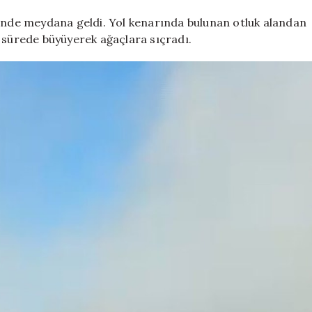
yangın
için
i’nde meydana geldi. Yol kenarında bulunan otluk alandan
a sürede büyüyerek ağaçlara sıçradı.