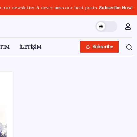
o our newsletter & never miss our best posts.
Subscribe Now!
TIM
İLETİŞİM
Subscribe
SON YAZILAR
Telegram Neden App Store’dan Geçici
Olarak Kaldırıldı?