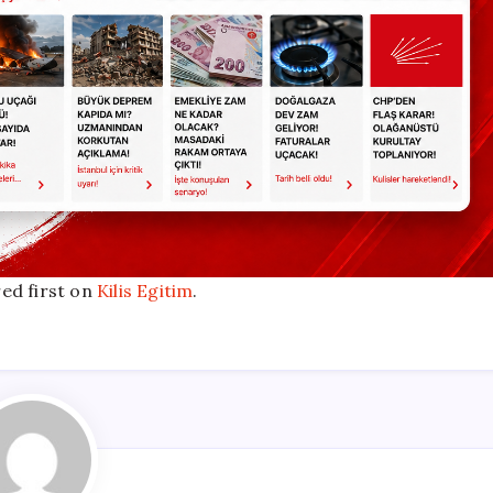
ed first on
Kilis Egitim
.