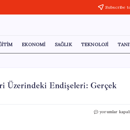
Subscribe t
ĞİTİM
EKONOMİ
SAĞLIK
TEKNOLOJİ
TANI
i Üzerindeki Endişeleri: Gerçek
Junior
yorumlar kapal
Gökçek’in
Hobi
Bahçeleri