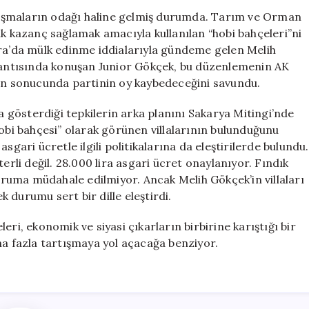
Üzerindeki
artışmaların odağı haline gelmiş durumda. Tarım ve Orman
Endişeleri:
ik kazanç sağlamak amacıyla kullanılan “hobi bahçeleri”ni
Gerçek
ara’da mülk edinme iddialarıyla gündeme gelen Melih
Neden
antısında konuşan Junior Gökçek, bu düzenlemenin AK
Nedir?
nun sonucunda partinin oy kaybedeceğini savundu.
için
gösterdiği tepkilerin arka planını Sakarya Mitingi’nde
hobi bahçesi” olarak görünen villalarının bulunduğunu
sgari ücretle ilgili politikalarına da eleştirilerde bulundu.
erli değil. 28.000 lira asgari ücret onaylanıyor. Fındık
duruma müdahale edilmiyor. Ancak Melih Gökçek’in villaları
 durumu sert bir dille eleştirdi.
ri, ekonomik ve siyasi çıkarların birbirine karıştığı bir
ha fazla tartışmaya yol açacağa benziyor.