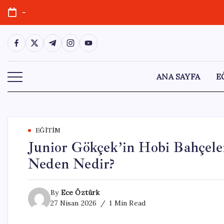
Skip
-
to
content
https://www.facebook.com/
https://twitter.com/
https://t.me/
https://www.instagram.com/
https://youtube.com/
ANA SAYFA
E
EĞITIM
Junior Gökçek’in Hobi Bahçeler
Neden Nedir?
By
Ece Öztürk
27 Nisan 2026
1 Min Read