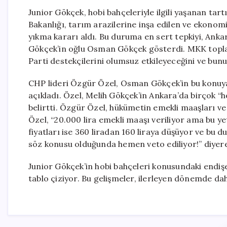
Junior Gökçek, hobi bahçeleriyle ilgili yaşanan t
Bakanlığı, tarım arazilerine inşa edilen ve ekonom
yıkma kararı aldı. Bu duruma en sert tepkiyi, Ank
Gökçek’in oğlu Osman Gökçek gösterdi. MKK topl
Parti destekçilerini olumsuz etkileyeceğini ve bu
CHP lideri Özgür Özel, Osman Gökçek’in bu konuya 
açıkladı. Özel, Melih Gökçek’in Ankara’da birçok “
belirtti. Özgür Özel, hükümetin emekli maaşları ve a
Özel, “20.000 lira emekli maaşı veriliyor ama bu yet
fiyatları ise 360 liradan 160 liraya düşüyor ve bu 
söz konusu olduğunda hemen veto ediliyor!” diyerek
Junior Gökçek’in hobi bahçeleri konusundaki endişele
tablo çiziyor. Bu gelişmeler, ilerleyen dönemde da