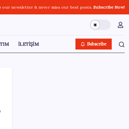
o our newsletter & never miss our best posts.
Subscribe Now!
TIM
İLETİŞİM
Subscribe
SON YAZILAR
ı
Huawei Mate 80 için 16GB RAM ve 1TB
Model Duyuruldu