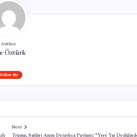
Author
e Öztürk
Follow Me
Next
zlı
Trump, Saldırı Anını Detaylıca Paylaştı: “Yere Yat Dediğind