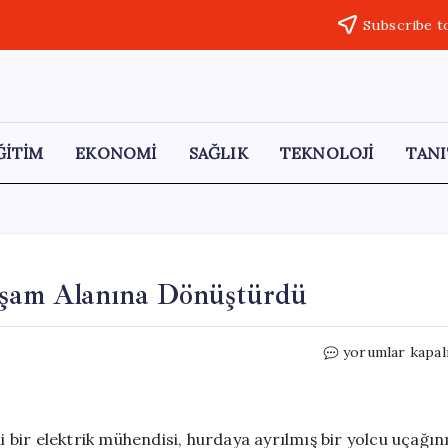
Subscribe t
ĞİTİM
EKONOMİ
SAĞLIK
TEKNOLOJİ
TANI
Yaşam Alanına Dönüştürdü
Eski
yorumlar kapal
Yolcu
Uçağını
Eşsiz
Bir
bir elektrik mühendisi, hurdaya ayrılmış bir yolcu uçağın