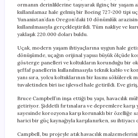
ormanın derinliklerine taşıyarak ilginç bir yaşam a
kullanılamaz hale gelmiş bir Boeing 727-200 tipi uç
Yunanistan’dan Oregon’daki 10 dönümlük arazisine 
kullanılmasıyla gerçekleştirildi. Tüm nakliye ve ku
yaklaşık 220.000 doları buldu.
Uçak, modern yaşam ihtiyaçlarına uygun hale getiri
dönüşümde, uçağın orijinal yapısı büyük ölçüde kor
gösterge panelleri ve koltukların korunduğu bir o
şeffaf panellerin kullanılmasıyla teknik kablo ve k
yanı sıra, yolcu koltuklarının bir kısmı sökülerek 
tuvaletinden biri ise işlevsel hale getirildi. Eve gir
Bruce Campbell’ın inşa ettiği bu yapı, havacılık mü
getiriyor. Şiddetli fırtınalara ve depremlere karş
sayesinde korozyona karşı korunaklı bir özelliğe s
harici bir güç kaynağıyla karşılanırken, su ihtiyacı
Campbell, bu projeyle atık havacılık malzemelerinin