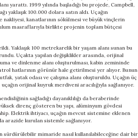
Yaşam
lanı yarattı. 1999 yılında başladığı bu projede, Campbell,
Alanına
ağı yaklaşık 100.000 dolara satın aldı. Uçağın
Dönüştürdü
nakliyesi, kanatlarının sökülmesi ve büyük vinçlerin
için
rulum masraflarıyla birlikte projenin toplam bütçesi
ldi. Yaklaşık 100 metrekarelik bir yaşam alanı sunan bu
undu. Uçakta yapılan değişiklikler arasında, orijinal
kuma ve dinlenme alanı oluşturulması, kabin zemininde
ontrol hatlarının görünür hale getirilmesi yer alıyor. Bunun
mutfak, yatak odası ve çalışma alanı oluşturuldu. Uçağın üç
iş, uçağın orijinal kuyruk merdiveni aracılığıyla sağlanıyor.
hendisliğinin sağladığı dayanıklılığı da beraberinde
ı yüksek direnç gösteren bu yapı, alüminyum gövdesi
ahip. Elektrik ihtiyacı, uçağın mevcut sistemine eklenen
 da arazide kurulan sistemle sağlanıyor.
 sürdürülebilir mimaride nasıl kullanılabileceğine dair bir