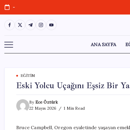
Skip
-
to
content
https://www.facebook.com/
https://twitter.com/
https://t.me/
https://www.instagram.com/
https://youtube.com/
ANA SAYFA
E
EĞITIM
Eski Yolcu Uçağını Eşsiz Bir 
By
Ece Öztürk
22 Mayıs 2026
1 Min Read
Bruce Campbell, Oregon eyaletinde yaşayan emekli 