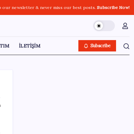
o our newsletter & never miss our best posts.
Subscribe Now!
TIM
İLETİŞİM
Subscribe
ı
SON YAZILAR
Deniz suyu her zaman güvenli değil! Yağış
ı
sonrası risk artıyor