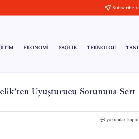
Subscribe t
ĞİTİM
EKONOMİ
SAĞLIK
TEKNOLOJİ
TANI
elik’ten Uyuşturucu Sorununa Sert
CHP
yorumlar kapal
İstanbul
Başkanı
Özgür