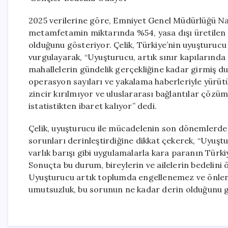
2025 verilerine göre, Emniyet Genel Müdürlüğü Nar
metamfetamin miktarında %54, yasa dışı üretilen s
olduğunu gösteriyor. Çelik, Türkiye’nin uyuşturucu
vurgulayarak, “Uyuşturucu, artık sınır kapılarında
mahallelerin gündelik gerçekliğine kadar girmiş d
operasyon sayıları ve yakalama haberleriyle yürütü
zincir kırılmıyor ve uluslararası bağlantılar çöz
istatistikten ibaret kalıyor” dedi.
Çelik, uyuşturucu ile mücadelenin son dönemlerde 
sorunları derinleştirdiğine dikkat çekerek, “Uyuşt
varlık barışı gibi uygulamalarla kara paranın Türk
Sonuçta bu durum, bireylerin ve ailelerin bedelini
Uyuşturucu artık toplumda engellenemez ve önlenem
umutsuzluk, bu sorunun ne kadar derin olduğunu gös