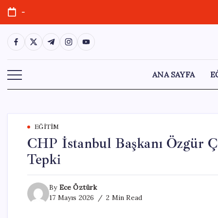
Skip
-
to
content
https://www.facebook.com/
https://twitter.com/
https://t.me/
https://www.instagram.com/
https://youtube.com/
ANA SAYFA
E
EĞITIM
CHP İstanbul Başkanı Özgür Ç
Tepki
By
Ece Öztürk
17 Mayıs 2026
2 Min Read