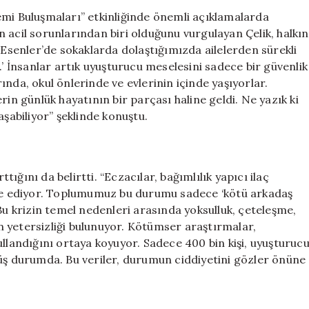
Çelik’ten
emi Buluşmaları” etkinliğinde önemli açıklamalarda
Uyuşturucu
 acil sorunlarından biri olduğunu vurgulayan Çelik, halkın
Sorununa
 Esenler’de sokaklarda dolaştığımızda ailelerden sürekli
Sert
.’ İnsanlar artık uyuşturucu meselesini sadece bir güvenlik
Tepki
nda, okul önlerinde ve evlerinin içinde yaşıyorlar.
için
rin günlük hayatının bir parçası haline geldi. Ne yazık ki
aşabiliyor” şeklinde konuştu.
ttığını da belirtti. “Eczacılar, bağımlılık yapıcı ilaç
fade ediyor. Toplumumuz bu durumu sadece ‘kötü arkadaş
Bu krizin temel nedenleri arasında yoksulluk, çeteleşme,
 yetersizliği bulunuyor. Kötümser araştırmalar,
ullandığını ortaya koyuyor. Sadece 400 bin kişi, uyuşturuc
müş durumda. Bu veriler, durumun ciddiyetini gözler önüne