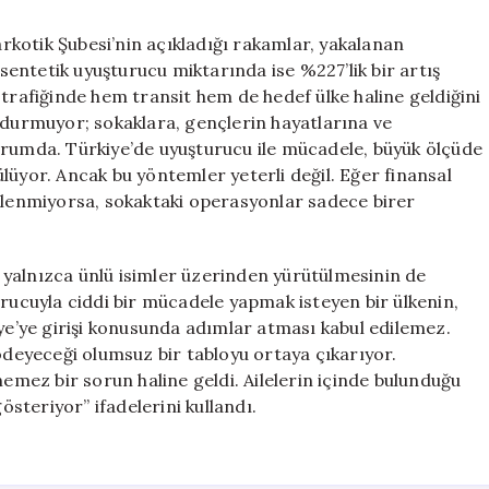
kotik Şubesi’nin açıkladığı rakamlar, yakalanan
entetik uyuşturucu miktarında ise %227’lik bir artış
 trafiğinde hem transit hem de hedef ülke haline geldiğini
 durmuyor; sokaklara, gençlerin hayatlarına ve
urumda. Türkiye’de uyuşturucu ile mücadele, büyük ölçüde
lüyor. Ancak bu yöntemler yeterli değil. Eğer finansal
ümlenmiyorsa, sokaktaki operasyonlar sadece birer
yalnızca ünlü isimler üzerinden yürütülmesinin de
urucuyla ciddi bir mücadele yapmak isteyen bir ülkenin,
iye’ye girişi konusunda adımlar atması kabul edilemez.
 ödeyeceği olumsuz bir tabloyu ortaya çıkarıyor.
ez bir sorun haline geldi. Ailelerin içinde bulunduğu
teriyor” ifadelerini kullandı.