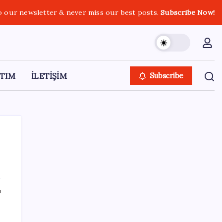
o our newsletter & never miss our best posts.
Subscribe Now!
TIM
İLETİŞİM
Subscribe
SON YAZILAR
ı
Telegram Neden App Store’dan Geçici
Olarak Kaldırıldı?