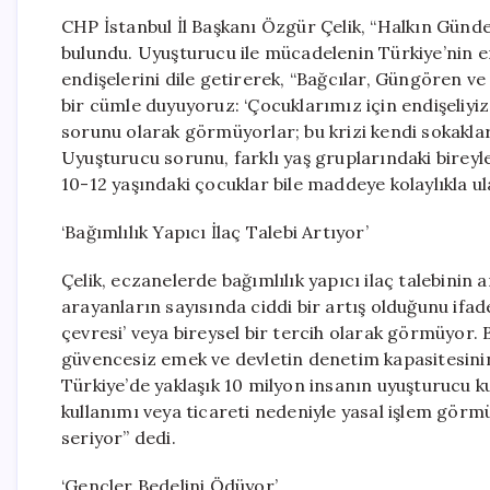
CHP İstanbul İl Başkanı Özgür Çelik, “Halkın Günd
bulundu. Uyuşturucu ile mücadelenin Türkiye’nin en
endişelerini dile getirerek, “Bağcılar, Güngören ve
bir cümle duyuyoruz: ‘Çocuklarımız için endişeliyiz
sorunu olarak görmüyorlar; bu krizi kendi sokakları
Uyuşturucu sorunu, farklı yaş gruplarındaki bireyle
10-12 yaşındaki çocuklar bile maddeye kolaylıkla ul
‘Bağımlılık Yapıcı İlaç Talebi Artıyor’
Çelik, eczanelerde bağımlılık yapıcı ilaç talebinin ar
arayanların sayısında ciddi bir artış olduğunu i
çevresi’ veya bireysel bir tercih olarak görmüyor. 
güvencesiz emek ve devletin denetim kapasitesinin
Türkiye’de yaklaşık 10 milyon insanın uyuşturucu k
kullanımı veya ticareti nedeniyle yasal işlem gör
seriyor” dedi.
‘Gençler Bedelini Ödüyor’