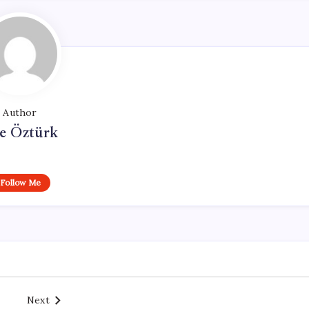
Author
e Öztürk
Follow Me
Next