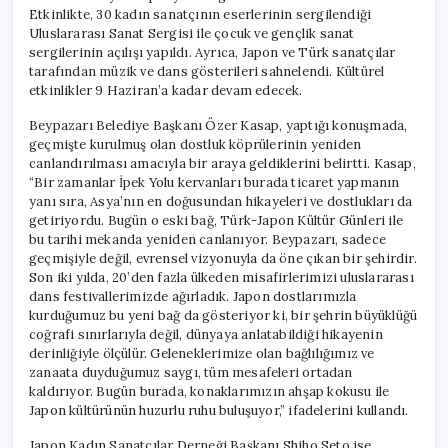
Etkinlikte, 30 kadın sanatçının eserlerinin sergilendiği
Uluslararası Sanat Sergisi ile çocuk ve gençlik sanat
sergilerinin açılışı yapıldı. Ayrıca, Japon ve Türk sanatçılar
tarafından müzik ve dans gösterileri sahnelendi. Kültürel
etkinlikler 9 Haziran’a kadar devam edecek.
Beypazarı Belediye Başkanı Özer Kasap, yaptığı konuşmada,
geçmişte kurulmuş olan dostluk köprülerinin yeniden
canlandırılması amacıyla bir araya geldiklerini belirtti. Kasap,
“Bir zamanlar İpek Yolu kervanları burada ticaret yapmanın
yanı sıra, Asya’nın en doğusundan hikayeleri ve dostlukları da
getiriyordu. Bugün o eski bağ, Türk-Japon Kültür Günleri ile
bu tarihi mekanda yeniden canlanıyor. Beypazarı, sadece
geçmişiyle değil, evrensel vizyonuyla da öne çıkan bir şehirdir.
Son iki yılda, 20’den fazla ülkeden misafirlerimizi uluslararası
dans festivallerimizde ağırladık. Japon dostlarımızla
kurduğumuz bu yeni bağ da gösteriyor ki, bir şehrin büyüklüğü
coğrafi sınırlarıyla değil, dünyaya anlatabildiği hikayenin
derinliğiyle ölçülür. Geleneklerimize olan bağlılığımız ve
zanaata duyduğumuz saygı, tüm mesafeleri ortadan
kaldırıyor. Bugün burada, konaklarımızın ahşap kokusu ile
Japon kültürünün huzurlu ruhu buluşuyor,” ifadelerini kullandı.
Japon Kadın Sanatçılar Derneği Başkanı Shiho Seto ise