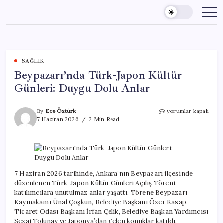
Skip
to
content
SAĞLIK
Beypazarı’nda Türk-Japon Kültür
Günleri: Duygu Dolu Anlar
Beypazarı’nda
By
Ece Öztürk
yorumlar kapalı
Türk-
7 Haziran 2026
2 Min Read
Japon
Kültür
Günleri:
Duygu
Dolu
Anlar
7 Haziran 2026 tarihinde, Ankara’nın Beypazarı ilçesinde
için
düzenlenen Türk-Japon Kültür Günleri Açılış Töreni,
katılımcılara unutulmaz anlar yaşattı. Törene Beypazarı
Kaymakamı Ünal Çoşkun, Belediye Başkanı Özer Kasap,
Ticaret Odası Başkanı İrfan Çelik, Belediye Başkan Yardımcısı
Sezai Tolunay ve Japonya’dan gelen konuklar katıldı.