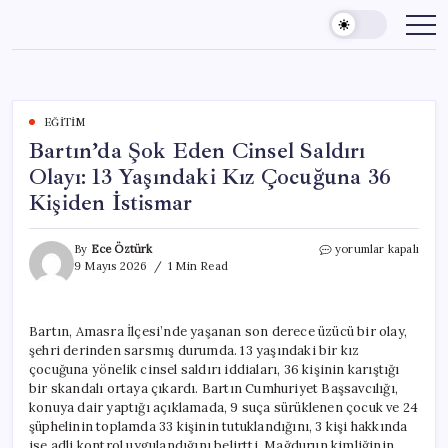
Skip
to
content
EĞITIM
Bartın’da Şok Eden Cinsel Saldırı
Olayı: 13 Yaşındaki Kız Çocuğuna 36
Kişiden İstismar
Bartın’da
By
Ece Öztürk
yorumlar kapalı
Şok
9 Mayıs 2026
1 Min Read
Eden
Cinsel
Saldırı
Bartın, Amasra İlçesi’nde yaşanan son derece üzücü bir olay,
Olayı:
şehri derinden sarsmış durumda. 13 yaşındaki bir kız
13
Yaşındaki
çocuğuna yönelik cinsel saldırı iddiaları, 36 kişinin karıştığı
Kız
bir skandalı ortaya çıkardı. Bartın Cumhuriyet Başsavcılığı,
Çocuğuna
konuya dair yaptığı açıklamada, 9 suça sürüklenen çocuk ve 24
36
şüphelinin toplamda 33 kişinin tutuklandığını, 3 kişi hakkında
Kişiden
ise adli kontrol uygulandığını belirtti. Mağdurun kimliğinin