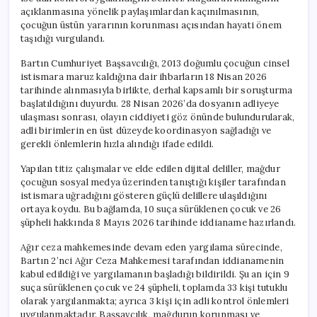
İstismar
açıklanmasına yönelik paylaşımlardan kaçınılmasının,
için
çocuğun üstün yararının korunması açısından hayati önem
taşıdığı vurgulandı.
Bartın Cumhuriyet Başsavcılığı, 2013 doğumlu çocuğun cinsel
istismara maruz kaldığına dair ihbarların 18 Nisan 2026
tarihinde alınmasıyla birlikte, derhal kapsamlı bir soruşturma
başlatıldığını duyurdu. 28 Nisan 2026’da dosyanın adliyeye
ulaşması sonrası, olayın ciddiyeti göz önünde bulundurularak,
adli birimlerin en üst düzeyde koordinasyon sağladığı ve
gerekli önlemlerin hızla alındığı ifade edildi.
Yapılan titiz çalışmalar ve elde edilen dijital deliller, mağdur
çocuğun sosyal medya üzerinden tanıştığı kişiler tarafından
istismara uğradığını gösteren güçlü delillere ulaşıldığını
ortaya koydu. Bu bağlamda, 10 suça sürüklenen çocuk ve 26
şüpheli hakkında 8 Mayıs 2026 tarihinde iddianame hazırlandı.
Ağır ceza mahkemesinde devam eden yargılama sürecinde,
Bartın 2’nci Ağır Ceza Mahkemesi tarafından iddianamenin
kabul edildiği ve yargılamanın başladığı bildirildi. Şu an için 9
suça sürüklenen çocuk ve 24 şüpheli, toplamda 33 kişi tutuklu
olarak yargılanmakta; ayrıca 3 kişi için adli kontrol önlemleri
uygulanmaktadır. Başsavcılık, mağdurun korunması ve