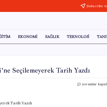
Subscribe t
ĞİTİM
EKONOMİ
SAĞLIK
TEKNOLOJİ
TANI
ne Seçilemeyerek Tarih Yazdı
Almanya,
yorumlar kapal
BM
Güvenlik
Konseyi’ne
Seçilemeyerek