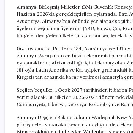
Almanya, Birleşmiş Milletler (BM) Güvenlik Konseyi
Haziran 2026’da gerçekleştirilen oylamada, Batı Av
Avusturya, Almanya’nın önünde yer alarak seçildi.
üyelerin beşi daimi üyelerdir (ABD, Rusya, Çin, Fran
bölgelerden gelen ülkeler arasından seçilerek iki 
Gizli oylamada, Portekiz 134, Avusturya ise 131 oy 
Almanya, Avrupa’nın en büyük ekonomisi olarak bili
oynamaktadır. Afrika koltuğu için tek aday olan Zi
181 oyla Latin Amerika ve Karayipler grubundaki kol
Kırgızistan arasında karar verilmesi amacıyla çarş
Seçilen beş ülke, 1 Ocak 2027 tarihinden itibaren
yerini alacak. Bu ülkeler, 2026-2027 döneminde d
Cumhuriyeti, Liberya, Letonya, Kolombiya ve Bahreyn
Almanya Dışişleri Bakanı Johann Wadephul, New Yo
görüşmeler yaparak ülkesinin adaylığını desteklem
iyimser olduğunu ifade eden Wadephul, Almanya’nın