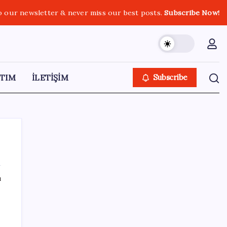
o our newsletter & never miss our best posts.
Subscribe Now!
TIM
İLETİŞİM
Subscribe
ı
SON YAZILAR
Telegram Neden App Store’dan Geçici
Olarak Kaldırıldı?