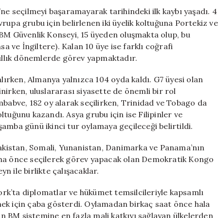
Tarih
’ne seçilmeyi başaramayarak tarihindeki ilk kaybı yaşadı. 4
Yazdı
rupa grubu için belirlenen iki üyelik koltuğuna Portekiz ve
için
 BM Güvenlik Konseyi, 15 üyeden oluşmakta olup, bu
sa ve İngiltere). Kalan 10 üye ise farklı coğrafi
yıllık dönemlerde görev yapmaktadır.
alırken, Almanya yalnızca 104 oyda kaldı. G7 üyesi olan
nirken, uluslararası siyasette de önemli bir rol
mbabve, 182 oy alarak seçilirken, Trinidad ve Tobago da
tuğunu kazandı. Asya grubu için ise Filipinler ve
amba günü ikinci tur oylamaya geçileceği belirtildi.
 Pakistan, Somali, Yunanistan, Danimarka ve Panama’nın
aha önce seçilerek görev yapacak olan Demokratik Kongo
 ile birlikte çalışacaklar.
rk’ta diplomatlar ve hükümet temsilcileriyle kapsamlı
ek için çaba gösterdi. Oylamadan birkaç saat önce hala
 BM sistemine en fazla mali katkıyı sağlayan ülkelerden