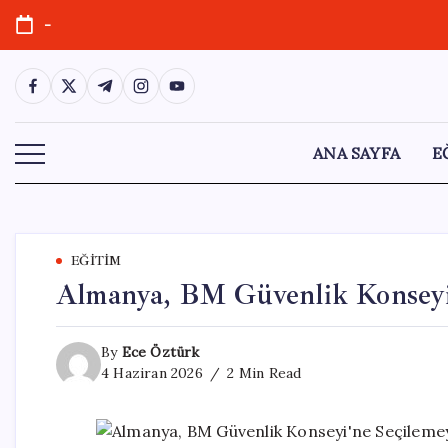
Skip
-
to
content
https://www.facebook.com/
https://twitter.com/
https://t.me/
https://www.instagram.com/
https://youtube.com/
ANA SAYFA
E
EĞITIM
Almanya, BM Güvenlik Konseyi’
By
Ece Öztürk
4 Haziran 2026
2 Min Read