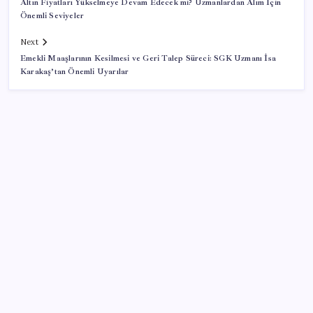
Altın Fiyatları Yükselmeye Devam Edecek mi? Uzmanlardan Alım İçin
Önemli Seviyeler
Next
Emekli Maaşlarının Kesilmesi ve Geri Talep Süreci: SGK Uzmanı İsa
Karakaş’tan Önemli Uyarılar
SON YAZILAR
Huawei Mate 80 için 16GB RAM ve 1TB Model
Duyuruldu
Özgür Özel’den Le Monde’a çarpıcı yazı: ‘Bu sürecin
kırılma noktası…’