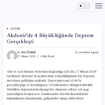
Skip
to
content
EĞITIM
Akdeniz’de 4 Büyüklüğünde Deprem
Gerçekleşti
Akdeniz’de
By
Ece Öztürk
yorumlar kapalı
4
27 Nisan 2026
1 Min Read
Büyüklüğünde
Deprem
Gerçekleşti
Afet ve Acil Durum Yönetimi Başkanlığı (AFAD), 27 Nisan 2026
için
tarihinde Akdeniz’in açıklarında 4 büyüklüğünde bir deprem
meydana geldiğini açıkladı. Depremin saat 10.44’te
gerçekleştiği ve derinliğinin 7,16 kilometre olduğu belirtildi.
Yetkililer, depremin herhangi bir olumsuz etkiye yol açıp
açmadığını araştırıyor. Kamuoyuna önemli duyurularda
bulunulması durumunda, gelişmeler takip edilecektir.