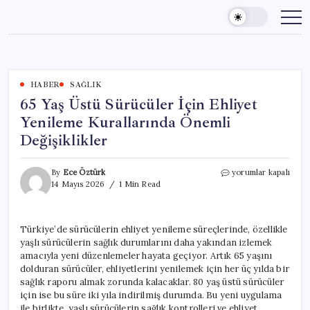
Skip
to
content
HABER
SAĞLIK
65 Yaş Üstü Sürücüler İçin Ehliyet
Yenileme Kurallarında Önemli
Değişiklikler
65
By
Ece Öztürk
yorumlar kapalı
Yaş
14 Mayıs 2026
1 Min Read
Üstü
Sürücüler
İçin
Türkiye’de sürücülerin ehliyet yenileme süreçlerinde, özellikle
Ehliyet
yaşlı sürücülerin sağlık durumlarını daha yakından izlemek
Yenileme
Kurallarında
amacıyla yeni düzenlemeler hayata geçiyor. Artık 65 yaşını
Önemli
dolduran sürücüler, ehliyetlerini yenilemek için her üç yılda bir
Değişiklikler
sağlık raporu almak zorunda kalacaklar. 80 yaş üstü sürücüler
için
için ise bu süre iki yıla indirilmiş durumda. Bu yeni uygulama
ile birlikte, yaşlı sürücülerin sağlık kontrolleri ve ehliyet