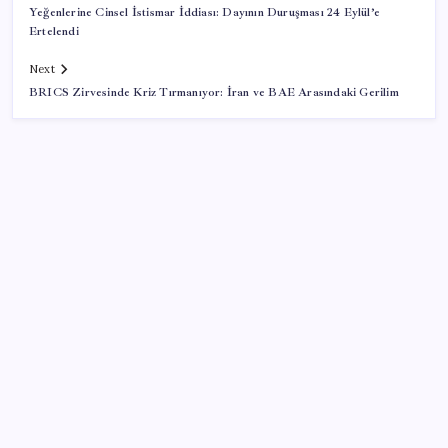
Yeğenlerine Cinsel İstismar İddiası: Dayının Duruşması 24 Eylül’e
Ertelendi
Next
BRICS Zirvesinde Kriz Tırmanıyor: İran ve BAE Arasındaki Gerilim
SON YAZILAR
Deniz suyu her zaman güvenli değil! Yağış sonrası
risk artıyor
2026-2027 uyum haftası ne zaman başlıyor? MEB 1.
sınıf ve anaokulu uyum haftası tarihleri…