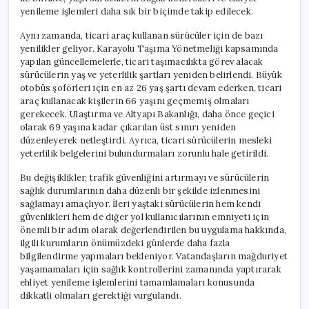
yenileme işlemleri daha sık bir biçimde takip edilecek.
Aynı zamanda, ticari araç kullanan sürücüler için de bazı
yenilikler geliyor. Karayolu Taşıma Yönetmeliği kapsamında
yapılan güncellemelerle, ticari taşımacılıkta görev alacak
sürücülerin yaş ve yeterlilik şartları yeniden belirlendi. Büyük
otobüs şoförleri için en az 26 yaş şartı devam ederken, ticari
araç kullanacak kişilerin 66 yaşını geçmemiş olmaları
gerekecek. Ulaştırma ve Altyapı Bakanlığı, daha önce geçici
olarak 69 yaşına kadar çıkarılan üst sınırı yeniden
düzenleyerek netleştirdi. Ayrıca, ticari sürücülerin mesleki
yeterlilik belgelerini bulundurmaları zorunlu hale getirildi.
Bu değişiklikler, trafik güvenliğini artırmayı ve sürücülerin
sağlık durumlarının daha düzenli bir şekilde izlenmesini
sağlamayı amaçlıyor. İleri yaştaki sürücülerin hem kendi
güvenlikleri hem de diğer yol kullanıcılarının emniyeti için
önemli bir adım olarak değerlendirilen bu uygulama hakkında,
ilgili kurumların önümüzdeki günlerde daha fazla
bilgilendirme yapmaları bekleniyor. Vatandaşların mağduriyet
yaşamamaları için sağlık kontrollerini zamanında yaptırarak
ehliyet yenileme işlemlerini tamamlamaları konusunda
dikkatli olmaları gerektiği vurgulandı.